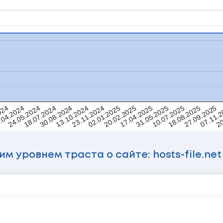
18.07.2024
18.08.2025
20.02.2025
30.08.2024
27.09.2025
024
17.04.2025
13.10.2024
07.11.
.04.2024
31.05.2025
23.11.2024
20
24.05.2024
10.07.2025
02.01.2025
 уровнем траста о сайте: hosts-file.net