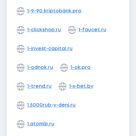
1-9-90.kriptobank.pro
1-clickshop.ru
1-faucet.ru
1-invest-capital.ru
1-odnok.ru
1-ok.pro
1-trend.ru
1-x-bet.by
1.5000rub-v-denj.ru
1.atomlp.ru