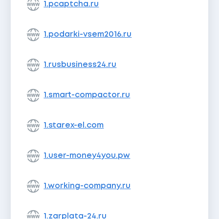
1.pcaptcha.ru
1.podarki-vsem2016.ru
1.rusbusiness24.ru
1.smart-compactor.ru
1.starex-el.com
1.user-money4you.pw
1.working-company.ru
1.zarplata-24.ru