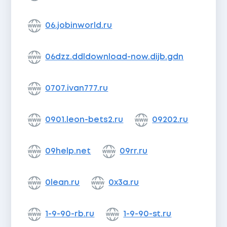
06.jobinworld.ru
06dzz.ddldownload-now.dijb.gdn
0707.ivan777.ru
0901.leon-bets2.ru
09202.ru
09help.net
09rr.ru
0lean.ru
0x3a.ru
1-9-90-rb.ru
1-9-90-st.ru