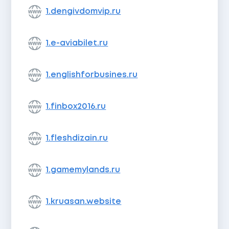
1.dengivdomvip.ru
1.e-aviabilet.ru
1.englishforbusines.ru
1.finbox2016.ru
1.fleshdizain.ru
1.gamemylands.ru
1.kruasan.website