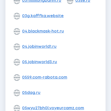
0311xxxiuhgbdnm.ru
0358.ru
03g.kafffka.website
04.blackmask-hot.ru
04.jobinworld1.ru
05.jobinworld3.ru
0559.com-rabota.com
05dag.ru
05wyu27bh0l.voyeurcamz.com