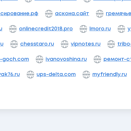
сирование.рф
аскона.сайт
гремячье
u
onlinecredit2018.pro
lmoro.ru
y
ru
chesstaro.ru
vipnotes.ru
tribo
l-goch.com
ivanovoshina.ru
ремонт-с
ak76.ru
ups-delta.com
myfriendly.ru