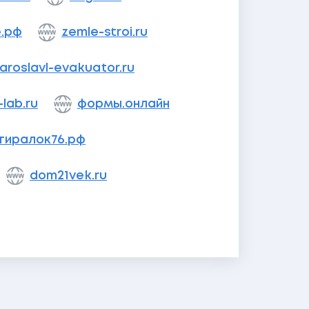
.рф
zemle-stroi.ru
aroslavl-evakuator.ru
-lab.ru
формы.онлайн
тиралок76.рф
dom21vek.ru