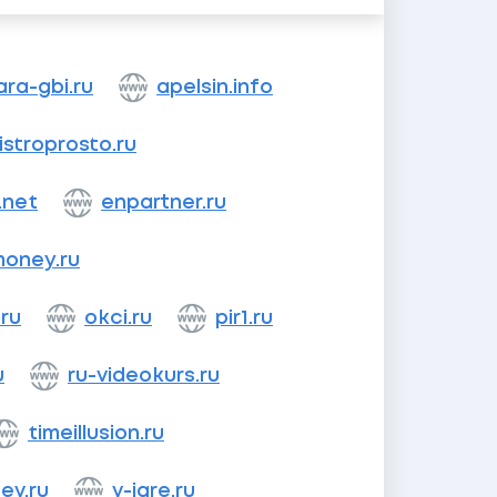
ra-gbi.ru
apelsin.info
istroprosto.ru
.net
enpartner.ru
money.ru
.ru
okci.ru
pir1.ru
u
ru-videokurs.ru
timeillusion.ru
ev.ru
v-igre.ru