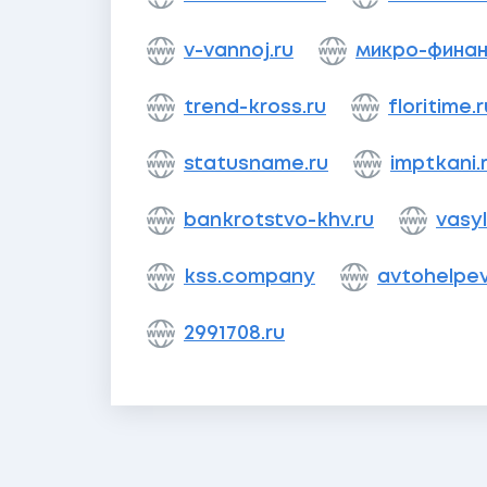
v-vannoj.ru
микро-финан
trend-kross.ru
floritime.r
statusname.ru
imptkani.
bankrotstvo-khv.ru
vasy
kss.company
avtohelpev
2991708.ru