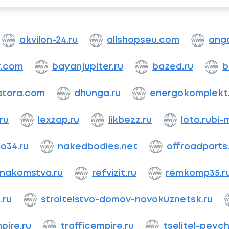
akvilon-24.ru
allshopseu.com
anga
r.com
bayanjupiter.ru
bazed.ru
b
stora.com
dhunga.ru
energokomplekt
ru
lexzap.ru
likbezz.ru
loto.rubi-
o34.ru
nakedbodies.net
offroadparts
znakomstva.ru
refvizit.ru
remkomp35.r
.ru
stroitelstvo-domov-novokuznetsk.ru
pire.ru
trafficempire.ru
tselitel-peych