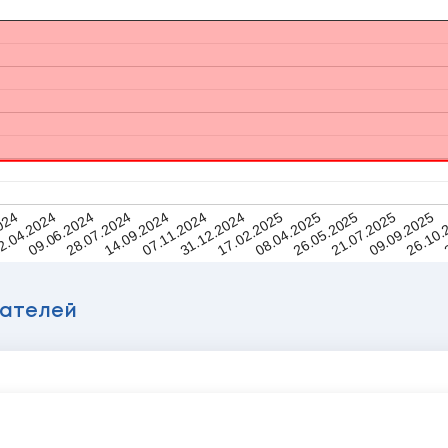
024
17.02.2025
31.12.2024
07.11.2024
26.10.
14.09.2024
09.09.2025
28.07.2024
21.07.2025
09.06.2024
26.05.2025
2.04.2024
08.04.2025
вателей