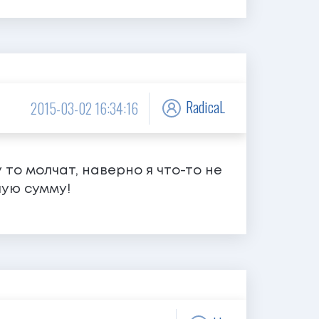
RadicaL
2015-03-02 16:34:16
 то молчат, наверно я что-то не
лую сумму!