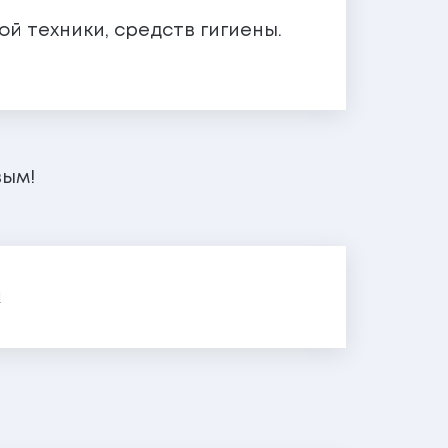
 техники, средств гигиены.
вым!
я