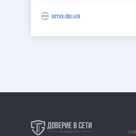
ama.dp.ua
Чтоб