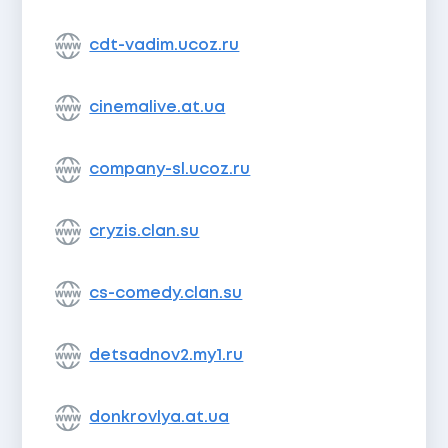
cdt-vadim.ucoz.ru
cinemalive.at.ua
company-sl.ucoz.ru
cryzis.clan.su
cs-comedy.clan.su
detsadnov2.my1.ru
donkrovlya.at.ua