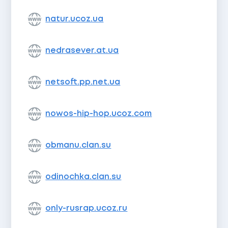
natur.ucoz.ua
nedrasever.at.ua
netsoft.pp.net.ua
nowos-hip-hop.ucoz.com
obmanu.clan.su
odinochka.clan.su
only-rusrap.ucoz.ru