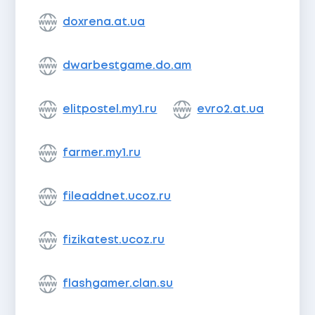
doxrena.at.ua
dwarbestgame.do.am
elitpostel.my1.ru
evro2.at.ua
farmer.my1.ru
fileaddnet.ucoz.ru
fizikatest.ucoz.ru
flashgamer.clan.su