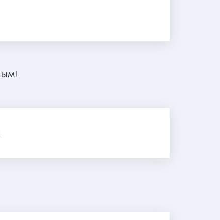
вым!
я