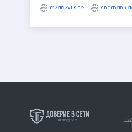
m2db2v1.site
sberbank.de
Чтоб