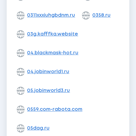
0311xxxiuhgbdnm.ru
0358.ru
03g.kafffka.website
04.blackmask-hot.ru
04.jobinworld1.ru
05.jobinworld3.ru
0559.com-rabota.com
05dag.ru