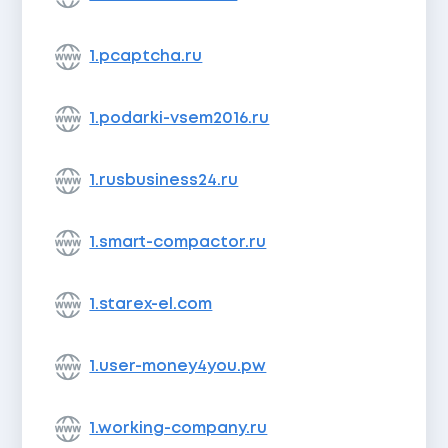
1.pcaptcha.ru
1.podarki-vsem2016.ru
1.rusbusiness24.ru
1.smart-compactor.ru
1.starex-el.com
1.user-money4you.pw
1.working-company.ru