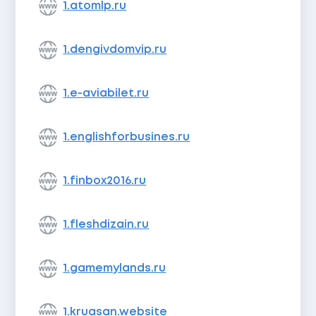
1.atomlp.ru
1.dengivdomvip.ru
1.e-aviabilet.ru
1.englishforbusines.ru
1.finbox2016.ru
1.fleshdizain.ru
1.gamemylands.ru
1.kruasan.website