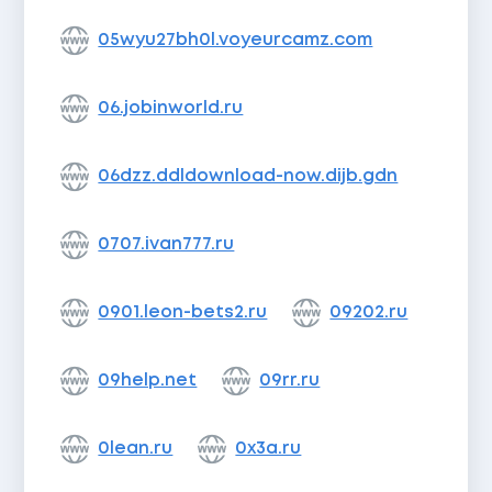
05wyu27bh0l.voyeurcamz.com
06.jobinworld.ru
06dzz.ddldownload-now.dijb.gdn
0707.ivan777.ru
0901.leon-bets2.ru
09202.ru
09help.net
09rr.ru
0lean.ru
0x3a.ru