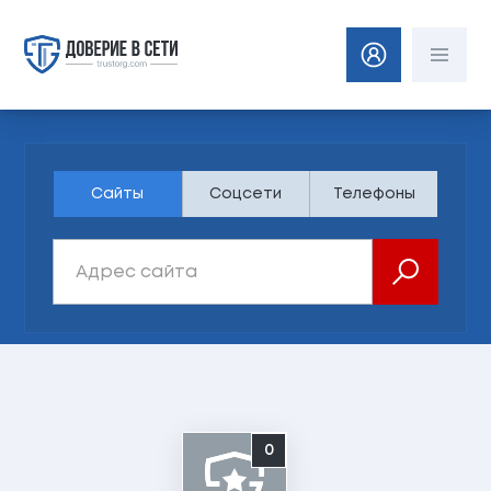
Сайты
Соцсети
Телефоны
0