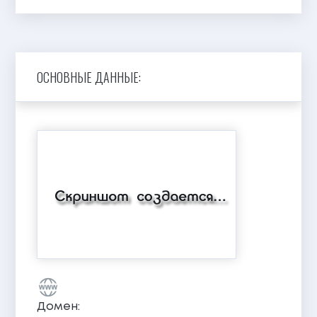
ОСНОВНЫЕ ДАННЫЕ:
Домен: