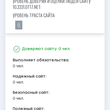
УРОВЕНЬ ДОВЕРИЯ И ОЦЕНКИ ЛЮДЕЙ САЙТУ
10.3331.OT17.NET:
УРОВЕНЬ ТРАСТА САЙТА:
0
Доверяют сайту: 0 чел.
Выполняет обязательства:
0 чел.
Надежный сайт:
0 чел.
Безопасный сайт:
0 чел.
Полезный сайт: