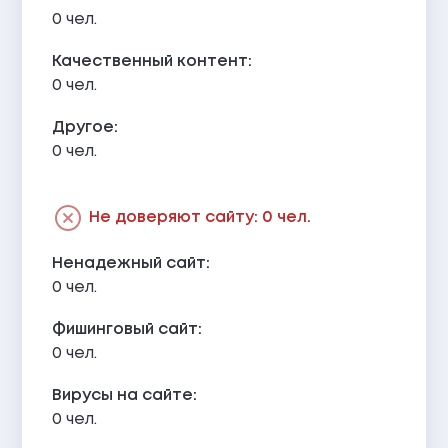
0 чел.
Качественный контент:
0 чел.
Другое:
0 чел.
Не доверяют сайту: 0 чел.
Ненадежный сайт:
0 чел.
Фишинговый сайт:
0 чел.
Вирусы на сайте:
0 чел.