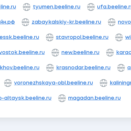
line.ru
tyumen.beeline.ru
ufa.beeline.
йн.рф
zabaykalskiy-kr.beeline.ru
novos
essk.beeline.ru
stavropol.beeline.ru
wi
vostok.beeline.ru
new.beeline.ru
karac
khov.beeline.ru
krasnodar.beeline.ru
a
voronezhskaya-obl.beeline.ru
kalining
-altaysk.beeline.ru
magadan.beeline.ru