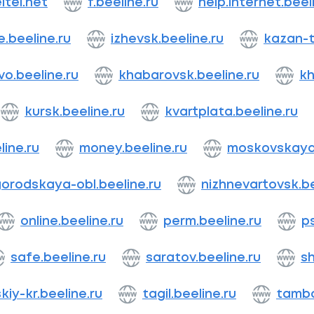
ltel.net
f.beeline.ru
help.internet.beel
e.beeline.ru
izhevsk.beeline.ru
kazan-t
o.beeline.ru
khabarovsk.beeline.ru
kh
kursk.beeline.ru
kvartplata.beeline.ru
line.ru
money.beeline.ru
moskovskaya-
orodskaya-obl.beeline.ru
nizhnevartovsk.be
online.beeline.ru
perm.beeline.ru
p
safe.beeline.ru
saratov.beeline.ru
sh
kiy-kr.beeline.ru
tagil.beeline.ru
tambo