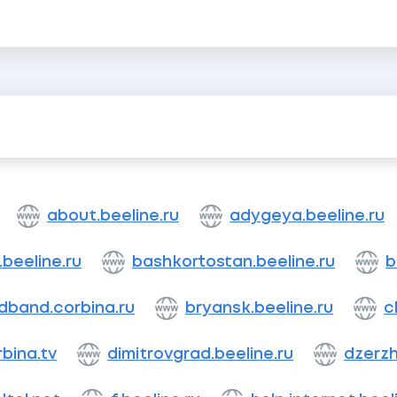
about.beeline.ru
adygeya.beeline.ru
.beeline.ru
bashkortostan.beeline.ru
b
dband.corbina.ru
bryansk.beeline.ru
c
bina.tv
dimitrovgrad.beeline.ru
dzerzh