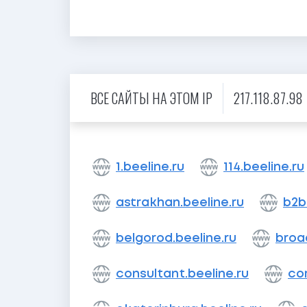
ВСЕ САЙТЫ НА ЭТОМ IP
217.118.87.98
1.beeline.ru
114.beeline.ru
astrakhan.beeline.ru
b2b
belgorod.beeline.ru
broa
consultant.beeline.ru
cor