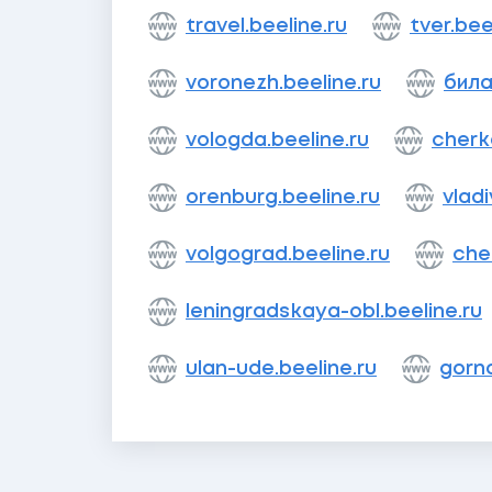
travel.beeline.ru
tver.bee
voronezh.beeline.ru
била
vologda.beeline.ru
cherk
orenburg.beeline.ru
vladi
volgograd.beeline.ru
che
leningradskaya-obl.beeline.ru
ulan-ude.beeline.ru
gorno