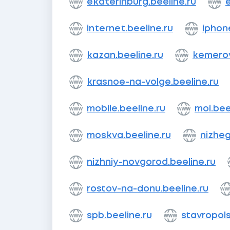
ekaterinburg.beeline.ru
e
internet.beeline.ru
iphon
kazan.beeline.ru
kemerov
krasnoe-na-volge.beeline.ru
mobile.beeline.ru
moi.bee
moskva.beeline.ru
nizheg
nizhniy-novgorod.beeline.ru
rostov-na-donu.beeline.ru
spb.beeline.ru
stavropols