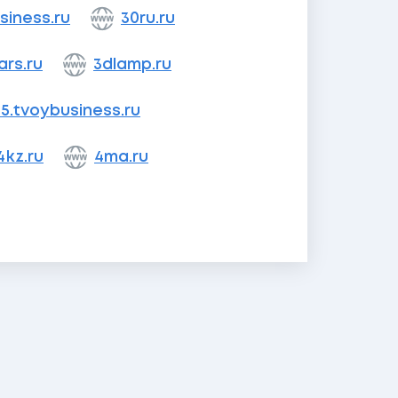
siness.ru
30ru.ru
ars.ru
3dlamp.ru
5.tvoybusiness.ru
4kz.ru
4ma.ru