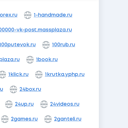
forex.ru
1-handmade.ru
00000-vk-post.massplaza.ru
100putevok.ru
100rub.ru
laza.ru
1book.ru
1klick.ru
1krutka.yphp.ru
ru
24box.ru
24up.ru
24videos.ru
2games.ru
2ganteli.ru