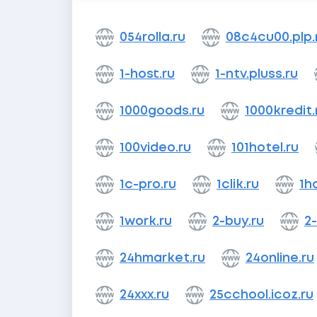
054rolla.ru
08c4cu00.plp.
1-host.ru
1-ntv.pluss.ru
1000goods.ru
1000kredit.
100video.ru
101hotel.ru
1c-pro.ru
1clik.ru
1h
1work.ru
2-buy.ru
2-
24hmarket.ru
24online.ru
24xxx.ru
25cchool.icoz.ru