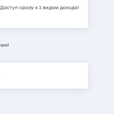
Доступ сразу к 3 видам дохода!
вым!
я