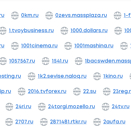
ru
0km.ru
0zevs.massplaza.ru
1-
1.tvoybusiness.ru
1000.dollars.ru
10
ru
1001cinema.ru
1001mashina.ru
1057567.ru
1541.ru
1bacswden.massp
osting.ru
1k2.sevise.naloq.ru
1kino.ru
ip.ru
2016.tvforex.ru
22.su
23reg.
24ri.ru
24torgi.mozello.ru
24tv.ru
2707.ru
2871481.rtkr.ru
2aufa.ru