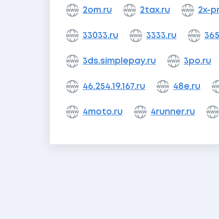
2om.ru
2tax.ru
2x-p
33033.ru
3333.ru
365
3ds.simplepay.ru
3po.ru
46.254.19.167.ru
48e.ru
4moto.ru
4runner.ru