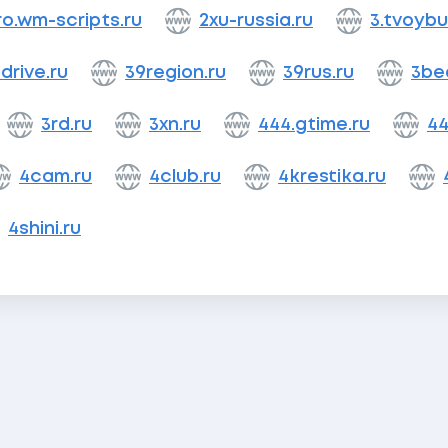
ro.wm-scripts.ru
2xu-russia.ru
3.tvoybu
drive.ru
39region.ru
39rus.ru
3be
3rd.ru
3xn.ru
444.gtime.ru
44
4cam.ru
4club.ru
4krestika.ru
4shini.ru