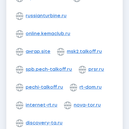
russianturbine.ru
online.kemaclub.ru
ангар.site
msk2.talkoff.ru
spb.pech-talkoff.ru
prsr.ru
pechi-talkoff.ru
rt-dom.ru
internet-rt.ru
nova-tor.ru
discovery-ta.ru