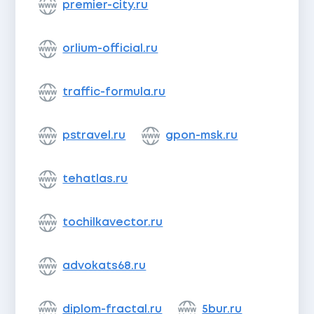
premier-city.ru
orlium-official.ru
traffic-formula.ru
pstravel.ru
gpon-msk.ru
tehatlas.ru
tochilkavector.ru
advokats68.ru
diplom-fractal.ru
5bur.ru