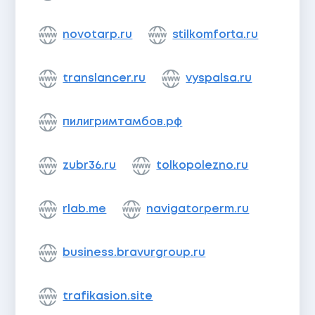
novotarp.ru
stilkomforta.ru
translancer.ru
vyspalsa.ru
пилигримтамбов.рф
zubr36.ru
tolkopolezno.ru
rlab.me
navigatorperm.ru
business.bravurgroup.ru
trafikasion.site