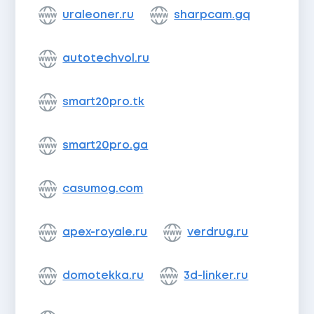
uraleoner.ru
sharpcam.gq
autotechvol.ru
smart20pro.tk
smart20pro.ga
casumog.com
apex-royale.ru
verdrug.ru
domotekka.ru
3d-linker.ru