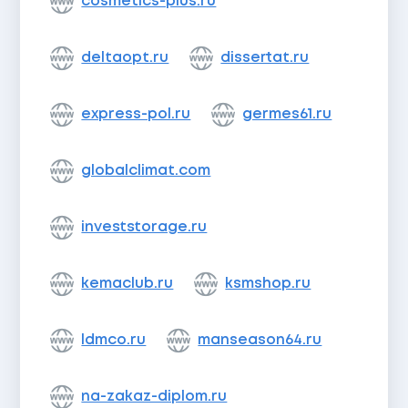
cosmetics-plus.ru
deltaopt.ru
dissertat.ru
express-pol.ru
germes61.ru
globalclimat.com
investstorage.ru
kemaclub.ru
ksmshop.ru
ldmco.ru
manseason64.ru
na-zakaz-diplom.ru