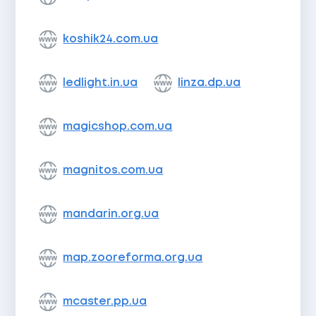
koshik24.com.ua
ledlight.in.ua
linza.dp.ua
magicshop.com.ua
magnitos.com.ua
mandarin.org.ua
map.zooreforma.org.ua
mcaster.pp.ua