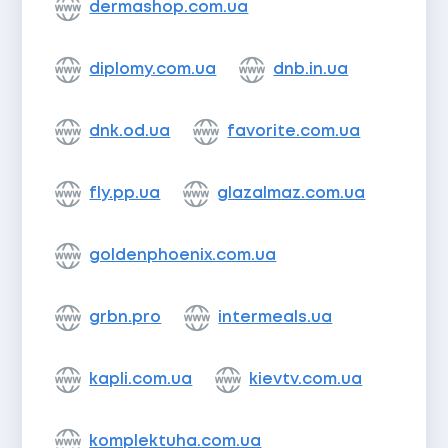
dermashop.com.ua
diplomy.com.ua
dnb.in.ua
dnk.od.ua
favorite.com.ua
fly.pp.ua
glazalmaz.com.ua
goldenphoenix.com.ua
grbn.pro
intermeals.ua
kapli.com.ua
kievtv.com.ua
komplektuha.com.ua