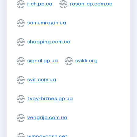
rich.pp.ua
rosan-cp.com.ua
samumray.in.ua
shopping.com.ua
signal.pp.ua
svikk.org
svit.com.ua
tvoy-biznes.pp.ua
vengrija.com.ua
wmpaycash.net