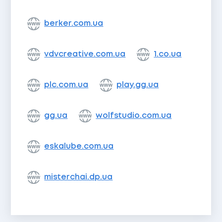
berker.com.ua
vdvcreative.com.ua
1.co.ua
plc.com.ua
play.gg.ua
gg.ua
wolfstudio.com.ua
eskalube.com.ua
misterchai.dp.ua