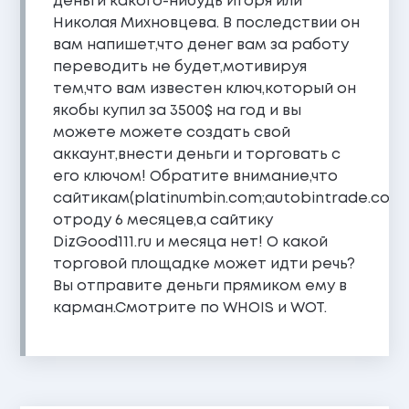
деньги какого-нибудь Игоря или
Николая Михновцева. В последствии он
вам напишет,что денег вам за работу
переводить не будет,мотивируя
тем,что вам известен ключ,который он
якобы купил за 3500$ на год и вы
можете можете создать свой
аккаунт,внести деньги и торговать с
его ключом! Обратите внимание,что
сайтикам(platinumbin.com;autobintrade.com;
отроду 6 месяцев,а сайтику
DizGood111.ru и месяца нет! О какой
торговой площадке может идти речь?
Вы отправите деньги прямиком ему в
карман.Смотрите по WHOIS и WOT.