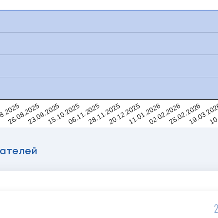
06.11.2025
10
23.09.2025
25.02.2026
8.2025
11.01.2026
28.11.2025
15.10.2025
19.03.20
26.08.2025
02.02.2026
5
20.12.2025
вателей