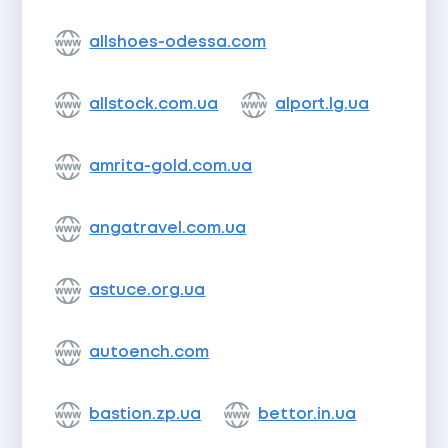
allshoes-odessa.com
allstock.com.ua
alport.lg.ua
amrita-gold.com.ua
angatravel.com.ua
astuce.org.ua
autoench.com
bastion.zp.ua
bettor.in.ua