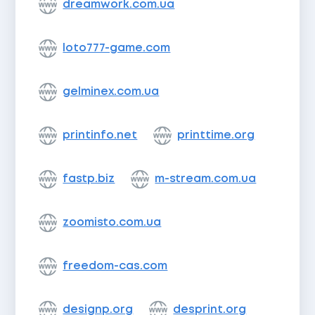
dreamwork.com.ua
loto777-game.com
gelminex.com.ua
printinfo.net
printtime.org
fastp.biz
m-stream.com.ua
zoomisto.com.ua
freedom-cas.com
designp.org
desprint.org