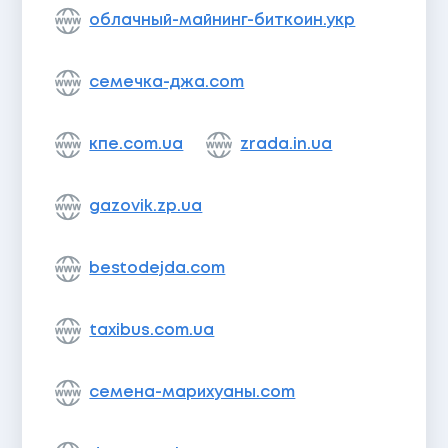
облачный-майнинг-биткоин.укр
семечка-джа.com
кпе.com.ua
zrada.in.ua
gazovik.zp.ua
bestodejda.com
taxibus.com.ua
семена-марихуаны.com