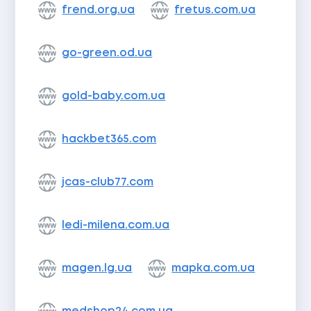
frend.org.ua
fretus.com.ua
go-green.od.ua
gold-baby.com.ua
hackbet365.com
jcas-club77.com
ledi-milena.com.ua
magen.lg.ua
mapka.com.ua