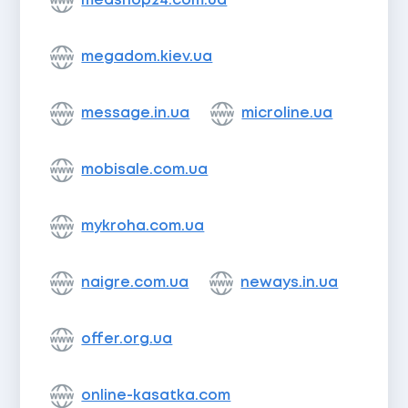
medshop24.com.ua
megadom.kiev.ua
message.in.ua
microline.ua
mobisale.com.ua
mykroha.com.ua
naigre.com.ua
neways.in.ua
offer.org.ua
online-kasatka.com